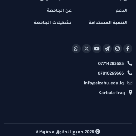
الدعم
عن الجامعة
التنمية المستدامة
تشكيلات الجامعة
07714283685
07810269666
info@alzahu.edu.iq
Karbala-Iraq
2026
جميع الحقوق محفوظة