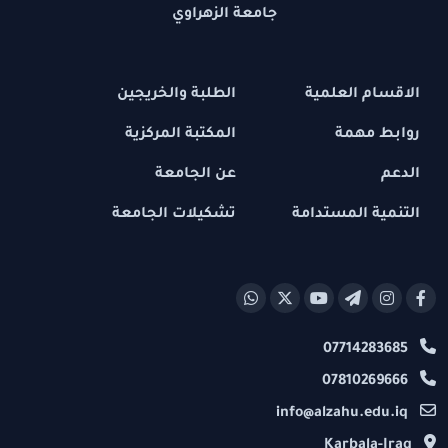
جامعة الزهراوي
الاقسام العلمية
الطلبة والخريجين
روابط مهمة
المكتبة المركزية
الدعم
عن الجامعة
التنمية المستدامة
تشكيلات الجامعة
07714283685
07810269666
info@alzahu.edu.iq
Karbala-Iraq