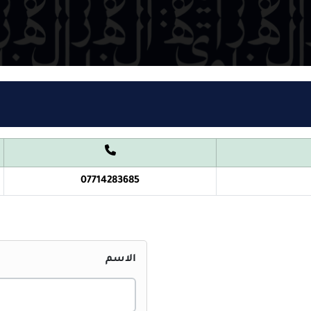
07714283685
الاسم
ا