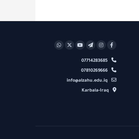
07714283685
07810269666
info@alzahu.edu.iq
Karbala-Iraq