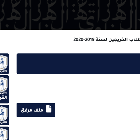
سنة 2019-2020
المنح
الدلي
القبول
ملف مرفق
الخري
الطلاب