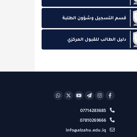
لتسجيل وشؤون الطلبة
الطالب للقبول المركزي
07714283685
07810269666
info@alzahu.edu.iq