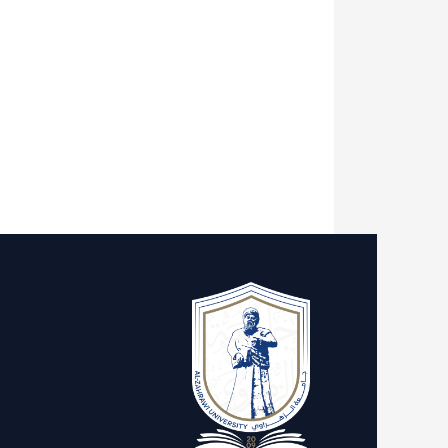
الاقسام
روابط 
الدعم