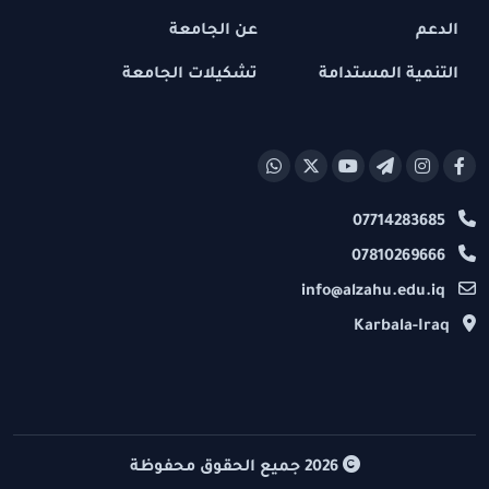
الدعم
عن الجامعة
التنمية المستدامة
تشكيلات الجامعة
07714283685
07810269666
info@alzahu.edu.iq
Karbala-Iraq
2026
جميع الحقوق محفوظة