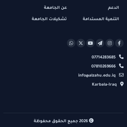
الدعم
عن الجامعة
التنمية المستدامة
تشكيلات الجامعة
07714283685
07810269666
info@alzahu.edu.iq
Karbala-Iraq
2026
جميع الحقوق محفوظة