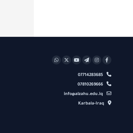
07714283685
07810269666
info@alzahu.edu.iq
Karbala-Iraq