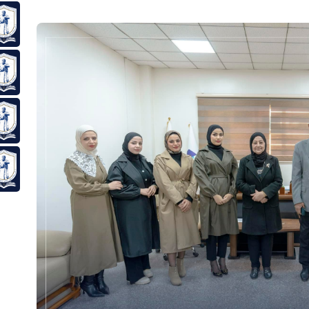
مجلس 
خرائط
وحدة 
قواني