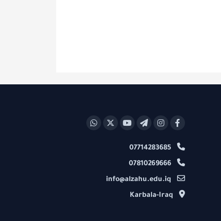
07714283685
07810269666
info@alzahu.edu.iq
Karbala-Iraq