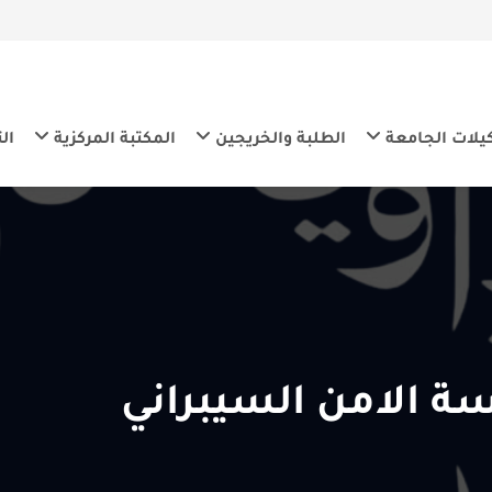
معة
الطلبة والخريجين
المكتبة المركزية
التنمية المس
امن السيبراني