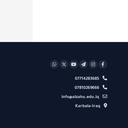
07714283685
07810269666
info@alzahu.edu.iq
Karbala-Iraq