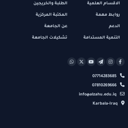
الاقسام العلمية
الطلبة والخريجين
روابط مهمة
المكتبة المركزية
الدعم
عن الجامعة
التنمية المستدامة
تشكيلات الجامعة
07714283685
07810269666
info@alzahu.edu.iq
Karbala-Iraq