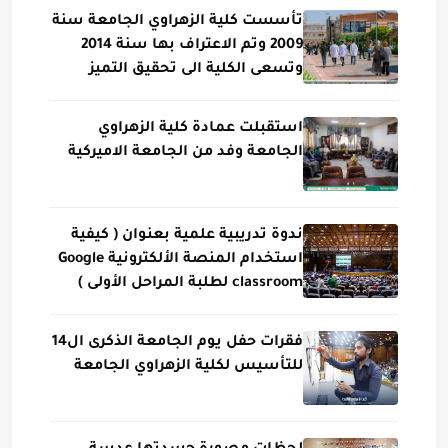
تأسست كلية الزهراوي الجامعة سنة
2009 وتم الاعتراف بها سنة 2014
وتسعى الكلية الى تحقيق التميز
استقبلت عمادة كلية الزهراوي
الجامعة وفد من الجامعة الاميركية
ندوة تدريبية علمية بعنوان ( كيفية
استخدام المنصة الألكترونية Google
classroom لطلبة المراحل الأولى )
فقرات حفل يوم الجامعة الذكرى ال14
للتأسيس لكلية الزهراوي الجامعة